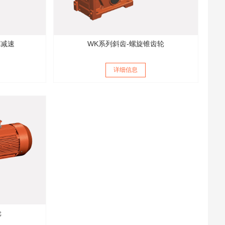
轮减速
WK系列斜齿-螺旋锥齿轮
详细信息
轮