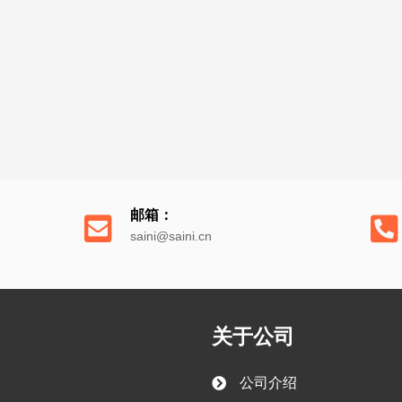
上海赛尼邀您共赴2025上
海SWOP包装世界(上海)博
览会
上海赛尼2025上海国际食
品加工与包装机械展分享
查看全部
邮箱：
saini@saini.cn
关于公司
公司介绍