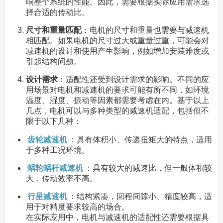
响整个系统的性能。因此，需要根据实际应用需求选
择合适的传动比。
尺寸和重量匹配
：电机的尺寸和重量也需要与减速机
相匹配。如果电机的尺寸过大或重量过重，可能会对
减速机的设计和使用产生影响，例如增加安装难度或
引起结构问题。
设计需求
：适配性还受到设计需求的影响。不同的应
用场景对电机和减速机的要求可能有所不同，如环境
温度、湿度、振动等因素都需要考虑在内。基于以上
几点，电机可以与多种类型的减速机适配，包括但不
限于以下几种：
齿轮减速机
：具有体积小、传递扭矩大的特点，适用
于多种工况环境。
蜗轮蜗杆减速机
：具有较大的减速比，但一般体积较
大，传动效率不高。
行星减速机
：结构紧凑，回程间隙小、精度较高，适
用于对精度要求较高的场合。
在实际应用中，电机与减速机的适配性还需要根据具