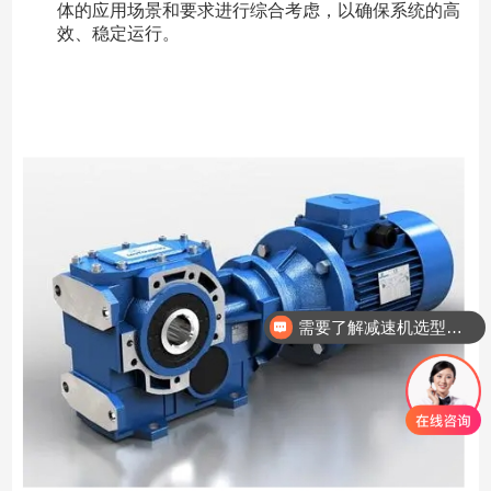
体的应用场景和要求进行综合考虑，以确保系统的高
效、稳定运行。
需要了解减速机选型情况？