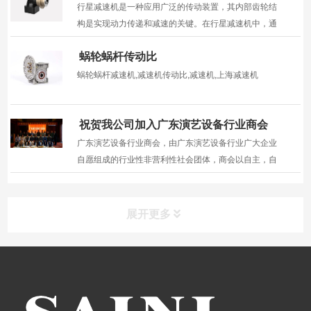
行星减速机是一种应用广泛的传动装置，其内部齿轮结
构是实现动力传递和减速的关键。在行星减速机中，通
常使用的齿轮类型包括太阳齿轮、行星齿轮和内环齿
蜗轮蜗杆传动比
轮。
蜗轮蜗杆减速机,减速机传动比,减速机,上海减速机
祝贺我公司加入广东演艺设备行业商会
广东演艺设备行业商会，由广东演艺设备行业广大企业
自愿组成的行业性非营利性社会团体，商会以自主，自
立，自强，努力打造广东演艺设备产业全球基地为口
号，旨在提升"广东制造"的含金量，擦亮"中国制造"这
一骄傲招牌;团结广东各演艺设备厂商的力量并加强业界
展开更多
与政府...
导航栏目