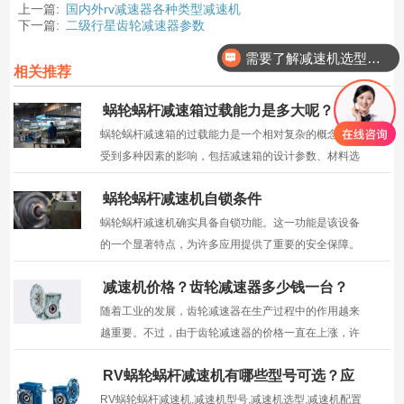
上一篇:
国内外rv减速器各种类型减速机
下一篇:
二级行星齿轮减速器参数
需要了解减速机选型情况？
相关推荐
蜗轮蜗杆减速箱过载能力是多大呢？
蜗轮蜗杆减速箱的过载能力是一个相对复杂的概念，它
受到多种因素的影响，包括减速箱的设计参数、材料选
择、制造工艺以及具体的应用环境等。因此，无法直接
蜗轮蜗杆减速机自锁条件
给出一个固定的过载能力数值。
蜗轮蜗杆减速机确实具备自锁功能。这一功能是该设备
的一个显著特点，为许多应用提供了重要的安全保障。
减速机价格？齿轮减速器多少钱一台？
随着工业的发展，齿轮减速器在生产过程中的作用越来
越重要。不过，由于齿轮减速器的价格一直在上涨，许
多企业不得不减少采购齿轮减速器的数量。 1：减速机
RV蜗轮蜗杆减速机有哪些型号可选？应
价格 1.1.减速机价格减速机的价格是根据它的质量和功
用行业有哪些？
能来决定的。一般来说，质量越好的减速机越贵。 ...
RV蜗轮蜗杆减速机,减速机型号,减速机选型,减速机配置