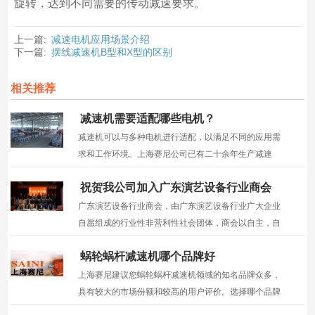
旋转，达到不同需要的传动减速要求。
上一篇:
减速电机应用场景介绍
下一篇:
摆线减速机B型和X型的区别
相关推荐
减速机需要适配哪些电机？
减速机可以与多种电机进行适配，以满足不同的应用需
求和工作环境。上海赛尼公司已有二十余年生产减速
机，有成熟的生产经验，可提供多行业减速机配套方案
祝贺我公司加入广东演艺设备行业商会
支持。
广东演艺设备行业商会，由广东演艺设备行业广大企业
自愿组成的行业性非营利性社会团体，商会以自主，自
立，自强，努力打造广东演艺设备产业全球基地为口
蜗轮蜗杆减速机哪个品牌好
号，旨在提升"广东制造"的含金量，擦亮"中国制造"这
一骄傲招牌;团结广东各演艺设备厂商的力量并加强业界
上海赛尼建议您蜗轮蜗杆减速机领域的知名品牌众多，
与政府...
具有较大的市场份额和较高的用户评价。选择哪个品牌
好，需要根据用户需求和实际情况来进行选择。